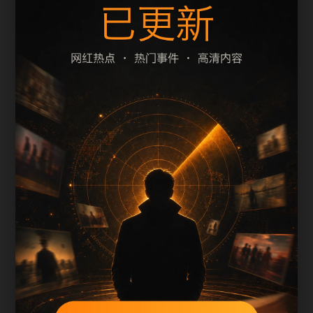
题、摘要和栏目是否一致。本页围绕今日黑料整理
阅读入口，减少用户在手机端反复返回搜索结果的
次数。
页面保留清晰的栏目路径、站内推荐和 sitemap 入
口，方便继续浏览同主题内容。
内容归集说明
今日黑料+吃瓜免费合集会按栏目持续补充新内容，
标题、description、正文摘要和图片说明保持同一主
题，避免无关词堆砌。
后续采集或 AI 生成内容时，每篇应不少于 650 字，
并配套主题图、alt/title 和同类推荐。