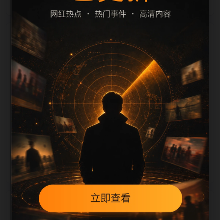
栏目内容归集
定、相关，图片文件名和 alt/title 也跟随主关键词、栏
目词和文章标题生成。如果采集内容缺少图片，将使用
同主题默认图兜底；如果标题过短、描述为空、正文摘
要不足或关键词连续重复，则不进入发布队列。本页还
加入常见问题和站内推荐，帮助用户从一个入口跳转到
同类页面、专题合集和热榜内容，提升停留时间和页面
可抓取性。第1条内容作为初始建设页，重点承担栏目
深度补齐、内链结构完善和后续采集归类的承接作用。
相关问题