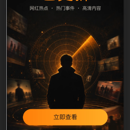
栏目内容归集
定、相关，图片文件名和 alt/title 也跟随主关键词、栏
目词和文章标题生成。如果采集内容缺少图片，将使用
同主题默认图兜底；如果标题过短、描述为空、正文摘
要不足或关键词连续重复，则不进入发布队列。本页还
加入常见问题和站内推荐，帮助用户从一个入口跳转到
同类页面、专题合集和热榜内容，提升停留时间和页面
可抓取性。第1条内容作为初始建设页，重点承担栏目
深度补齐、内链结构完善和后续采集归类的承接作用。
相关问题