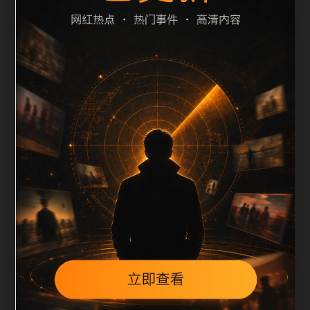
栏目内容归集
定、相关，图片文件名和 alt/title 也跟随主关键词、栏
目词和文章标题生成。如果采集内容缺少图片，将使用
同主题默认图兜底；如果标题过短、描述为空、正文摘
要不足或关键词连续重复，则不进入发布队列。本页还
加入常见问题和站内推荐，帮助用户从一个入口跳转到
同类页面、专题合集和热榜内容，提升停留时间和页面
可抓取性。第3条内容作为初始建设页，重点承担栏目
深度补齐、内链结构完善和后续采集归类的承接作用。
相关问题