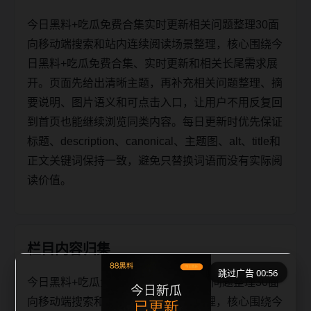
今日黑料+吃瓜免费合集实时更新相关问题整理30面
向移动端搜索和站内连续阅读场景整理，核心围绕今
日黑料+吃瓜免费合集、实时更新和相关长尾需求展
开。页面先给出清晰主题，再补充相关问题整理、摘
要说明、图片语义和可点击入口，让用户不用反复回
到首页也能继续浏览同类内容。每日更新时优先保证
标题、description、canonical、主题图、alt、title和
正文关键词保持一致，避免只替换词语而没有实际阅
读价值。
栏目内容归集
跳过广告 00:56
今日黑料+吃瓜免费合集实时更新相关问题整理30面
向移动端搜索和站内连续阅读场景整理，核心围绕今