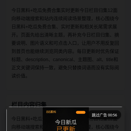
今日黑料+吃瓜免费合集实时更新今日栏目归集12面
向移动端搜索和站内连续阅读场景整理，核心围绕今
日黑料+吃瓜免费合集、实时更新和相关长尾需求展
开。页面先给出清晰主题，再补充今日栏目归集、摘
要说明、图片语义和可点击入口，让用户不用反复回
到首页也能继续浏览同类内容。每日更新时优先保证
标题、description、canonical、主题图、alt、title和
正文关键词保持一致，避免只替换词语而没有实际阅
读价值。
栏目内容归集
跳过广告 00:56
今日黑料+吃瓜免费合集实时更新今日栏目归集12面
向移动端搜索和站内连续阅读场景整理，核心围绕今