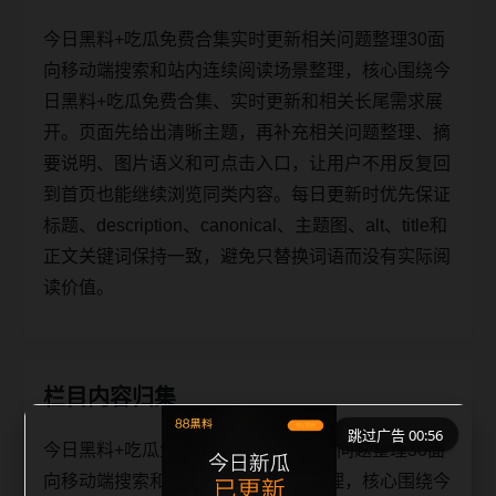
今日黑料+吃瓜免费合集实时更新相关问题整理30面
向移动端搜索和站内连续阅读场景整理，核心围绕今
日黑料+吃瓜免费合集、实时更新和相关长尾需求展
开。页面先给出清晰主题，再补充相关问题整理、摘
要说明、图片语义和可点击入口，让用户不用反复回
到首页也能继续浏览同类内容。每日更新时优先保证
标题、description、canonical、主题图、alt、title和
正文关键词保持一致，避免只替换词语而没有实际阅
读价值。
栏目内容归集
跳过广告 00:56
今日黑料+吃瓜免费合集实时更新相关问题整理30面
向移动端搜索和站内连续阅读场景整理，核心围绕今