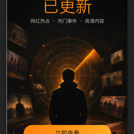
栏目内容归集
cription 长度检查。栏目内容按每日少量新增的方式持
续扩展，每篇保留相关问题、站内推荐和清晰的层级路
径，减少用户反复返回搜索页。第1篇作为本栏目的初
始建设内容，主要用于补齐栏目深度、稳定内链结构，
并为后续专题聚合提供可点击入口。如果后续发现页面
缺图、标题过短、描述为空或正文不足，将进入每日
SEO 检查清单自动修正。
相关问题
今日黑料后续如何更新？按每日少量、主题相