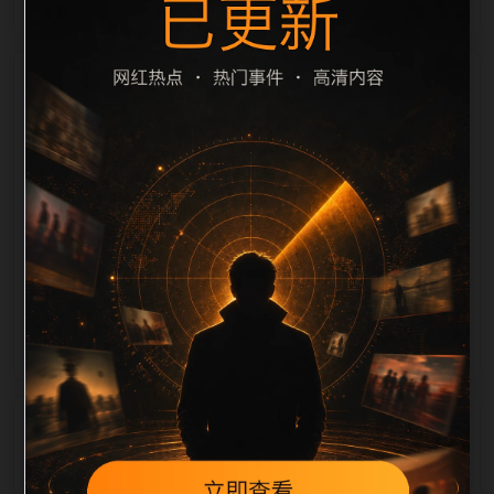
栏目内容归集
cription 长度检查。栏目内容按每日少量新增的方式持
续扩展，每篇保留相关问题、站内推荐和清晰的层级路
径，减少用户反复返回搜索页。第9篇作为本栏目的初
始建设内容，主要用于补齐栏目深度、稳定内链结构，
并为后续专题聚合提供可点击入口。如果后续发现页面
缺图、标题过短、描述为空或正文不足，将进入每日
SEO 检查清单自动修正。
相关问题
今日黑料后续如何更新？按每日少量、主题相