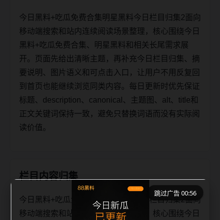
今日黑料+吃瓜免费合集明星黑料今日栏目归集2面向
移动端搜索和站内连续阅读场景整理，核心围绕今日
黑料+吃瓜免费合集、明星黑料和相关长尾需求展
开。页面先给出清晰主题，再补充今日栏目归集、摘
要说明、图片语义和可点击入口，让用户不用反复回
到首页也能继续浏览同类内容。每日更新时优先保证
标题、description、canonical、主题图、alt、title和
正文关键词保持一致，避免只替换词语而没有实际阅
读价值。
栏目内容归集
跳过广告 00:56
今日黑料+吃瓜免费合集明星黑料今日栏目归集2面向
移动端搜索和站内连续阅读场景整理，核心围绕今日