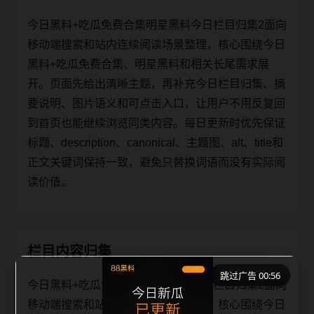
今日黑料+吃瓜免费合集明星黑料今日栏目归集2面向
移动端搜索和站内连续阅读场景整理，核心围绕今日
黑料+吃瓜免费合集、明星黑料和相关长尾需求展
开。页面先给出清晰主题，再补充今日栏目归集、摘
要说明、图片语义和可点击入口，让用户不用反复回
到首页也能继续浏览同类内容。每日更新时优先保证
标题、description、canonical、主题图、alt、title和
正文关键词保持一致，避免只替换词语而没有实际阅
读价值。
栏目内容归集
跳过广告 00:56
今日黑料+吃瓜免费合集明星黑料今日栏目归集2面向
移动端搜索和站内连续阅读场景整理，核心围绕今日