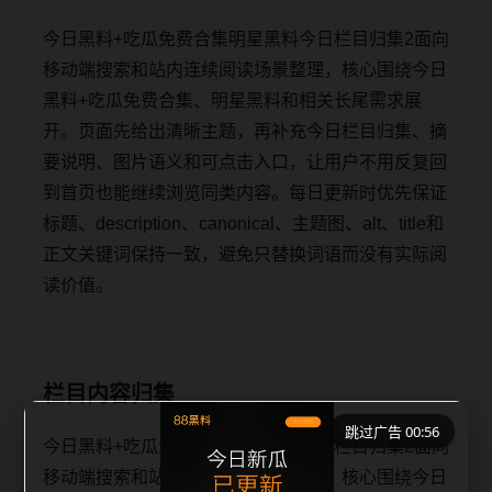
今日黑料+吃瓜免费合集明星黑料今日栏目归集2面向
移动端搜索和站内连续阅读场景整理，核心围绕今日
黑料+吃瓜免费合集、明星黑料和相关长尾需求展
开。页面先给出清晰主题，再补充今日栏目归集、摘
要说明、图片语义和可点击入口，让用户不用反复回
到首页也能继续浏览同类内容。每日更新时优先保证
标题、description、canonical、主题图、alt、title和
正文关键词保持一致，避免只替换词语而没有实际阅
读价值。
栏目内容归集
跳过广告 00:56
今日黑料+吃瓜免费合集明星黑料今日栏目归集2面向
移动端搜索和站内连续阅读场景整理，核心围绕今日