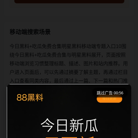
移动端搜索场景
今日黑料+吃瓜免费合集明星黑料移动端专题入口10围
绕今日黑料+吃瓜免费合集与明星黑料展开，页面按照
移动端浏览习惯整理标题、描述、图片和站内推荐。用
户进入页面后，可以先通过摘要了解主题，再通过栏目
入口查看同类内容，最后通过上一篇、下一篇和热门推
荐继续浏览。本页强调内容归集和主题一致性，避免无
跳过广告 00:55
关关键词堆砌，也避免多个站点同步发布完全相同的标
题。图片说明、文件名、alt 和 title 均围绕主关键词、
栏目词和文章标题生成，便于搜索引擎理解页面主题。
后续采集时将继续执行远程图片本地化、坏图默认图兜
底、标题重复过滤和 de