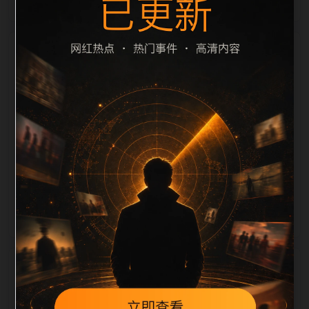
栏目内容归集
scription 长度检查。栏目内容按每日少量新增的方式持
续扩展，每篇保留相关问题、站内推荐和清晰的层级路
径，减少用户反复返回搜索页。第20篇作为本栏目的初
始建设内容，主要用于补齐栏目深度、稳定内链结构，
并为后续专题聚合提供可点击入口。如果后续发现页面
缺图、标题过短、描述为空或正文不足，将进入每日
SEO 检查清单自动修正。
相关问题
明星黑料后续如何更新？按每日少量、主题相