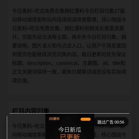
今日黑料+吃瓜免费合集网红爆料今日栏目归集27面
向移动端搜索和站内连续阅读场景整理，核心围绕今
日黑料+吃瓜免费合集、网红爆料和相关长尾需求展
开。页面先给出清晰主题，再补充今日栏目归集、摘
要说明、图片语义和可点击入口，让用户不用反复回
到首页也能继续浏览同类内容。每日更新时优先保证
标题、description、canonical、主题图、alt、title和
正文关键词保持一致，避免只替换词语而没有实际阅
读价值。
栏目内容归集
跳过广告 00:56
今日黑料+吃瓜免费合集网红爆料今日栏目归集27面
向移动端搜索和站内连续阅读场景整理，核心围绕今