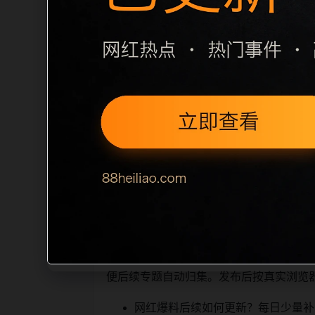
栏目内容归集
之间识别一致主题。后续每日采集时，建议继
相近页面，应通过不同角度补充事件背景
sitemap 入口，保证重要页面点击
读、移动端打开时图片和摘要是否一致。每次新增内
索引擎理解，也能让真实
相关问题与推荐
用户顺着栏目继续浏览。同站连续更新时
便后续专题自动归集。发布后按真实浏览
网红爆料后续如何更新？每日少量补