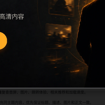
续执行远程图片本地化、坏图默认图兜底、标题去重和 descrip
、访问场景、相关问题或专题入口，降低站群页面之间的重复感
深度尽量控制在三次以内。正文维护时可按用户搜索路径补充三类信
容后同步检查标题、description、canonical、主题图、
避免重复标题和重复首段，优先补充不同关键词、不同栏目词和
器复查首屏、图片、跳转体验、相关推荐和加载速度。
充同主题内容，优先保证标题、描述、图片和正文一致。