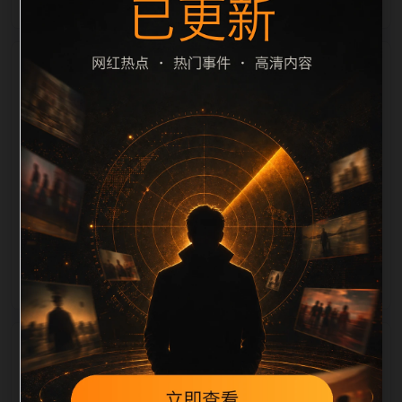
栏目内容归集
cription 长度检查。栏目内容按每日少量新增的方式持
续扩展，每篇保留相关问题、站内推荐和清晰的层级路
径，减少用户反复返回搜索页。第27篇作为本栏目的初
始建设内容，主要用于补齐栏目深度、稳定内链结构，
并为后续专题聚合提供可点击入口。如果后续发现页面
缺图、标题过短、描述为空或正文不足，将进入每日
SEO 检查清单自动修正。
相关问题
网红爆料后续如何更新？按每日少量、主题相