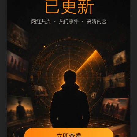
栏目内容归集
cription 长度检查。栏目内容按每日少量新增的方式持
续扩展，每篇保留相关问题、站内推荐和清晰的层级路
径，减少用户反复返回搜索页。第32篇作为本栏目的初
始建设内容，主要用于补齐栏目深度、稳定内链结构，
并为后续专题聚合提供可点击入口。如果后续发现页面
缺图、标题过短、描述为空或正文不足，将进入每日
SEO 检查清单自动修正。
相关问题
翻车事件后续如何更新？按每日少量、主题相