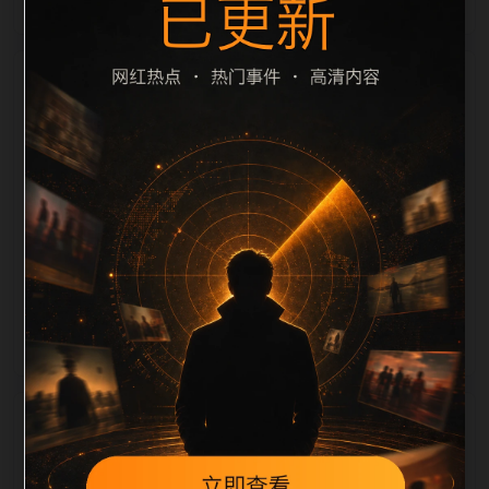
栏目内容归集
cription 长度检查。栏目内容按每日少量新增的方式持
续扩展，每篇保留相关问题、站内推荐和清晰的层级路
径，减少用户反复返回搜索页。第36篇作为本栏目的初
始建设内容，主要用于补齐栏目深度、稳定内链结构，
并为后续专题聚合提供可点击入口。如果后续发现页面
缺图、标题过短、描述为空或正文不足，将进入每日
SEO 检查清单自动修正。
相关问题
翻车事件后续如何更新？按每日少量、主题相