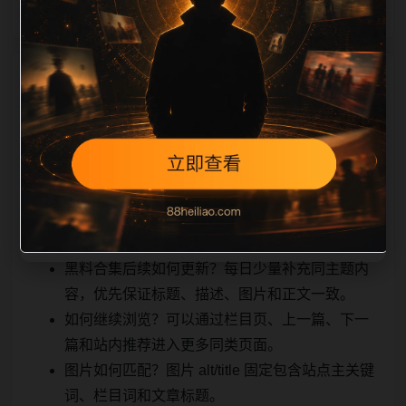
相关问题与推荐
用户顺着栏目继续浏览。同站连续更新时避免重复标题
和重复首段，优先补充不同关键词、不同栏目词和不同
问题角度。栏目页则保留清晰入口，方便后续专题自动
归集。发布后按真实浏览器复查首屏、图片、跳转体
验、相关推荐和加载速度。
黑料合集后续如何更新？每日少量补充同主题内
容，优先保证标题、描述、图片和正文一致。
如何继续浏览？可以通过栏目页、上一篇、下一
篇和站内推荐进入更多同类页面。
图片如何匹配？图片 alt/title 固定包含站点主关键
词、栏目词和文章标题。