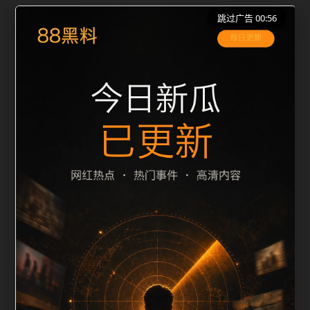
跳过广告 00:56
栏目内容归集
之间识别一致主题。后续每日采集时，建议继续执行远
程图片本地化、坏图默认图兜底、标题去重和
description 长度过滤。如果同一主题下有多个相近页
面，应通过不同角度补充事件背景、访问场景、相关问
题或专题入口，降低站群页面之间的重复感。页面底部
保留同类推荐、上一篇下一篇和 sitemap 入口，保证重
要页面点击深度尽量控制在三次以内。正文维护时可按
用户搜索路径补充三类信息：入口是否稳定、同栏目还
有哪些可继续阅读、移动端打开时图片和摘要是否一
致。每次新增内容后同步检查标题、description、
canonical、主题图、alt、title和推荐链接，确保页面既
能被搜索引擎理解，也能让真实