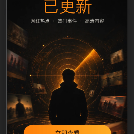
栏目内容归集
scription 长度检查。栏目内容按每日少量新增的方式持
续扩展，每篇保留相关问题、站内推荐和清晰的层级路
径，减少用户反复返回搜索页。第50篇作为本栏目的初
始建设内容，主要用于补齐栏目深度、稳定内链结构，
并为后续专题聚合提供可点击入口。如果后续发现页面
缺图、标题过短、描述为空或正文不足，将进入每日
SEO 检查清单自动修正。
相关问题
黑料合集后续如何更新？按每日少量、主题相