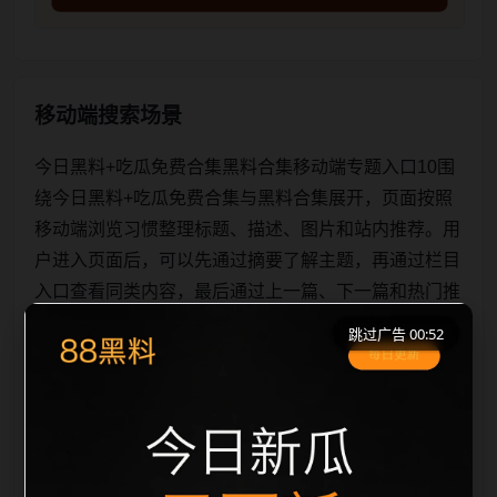
移动端搜索场景
今日黑料+吃瓜免费合集黑料合集移动端专题入口10围
绕今日黑料+吃瓜免费合集与黑料合集展开，页面按照
移动端浏览习惯整理标题、描述、图片和站内推荐。用
户进入页面后，可以先通过摘要了解主题，再通过栏目
入口查看同类内容，最后通过上一篇、下一篇和热门推
荐继续浏览。本页强调内容归集和主题一致性，避免无
跳过广告 00:52
关关键词堆砌，也避免多个站点同步发布完全相同的标
题。图片说明、文件名、alt 和 title 均围绕主关键词、
栏目词和文章标题生成，便于搜索引擎理解页面主题。
后续采集时将继续执行远程图片本地化、坏图默认图兜
底、标题重复过滤和 de