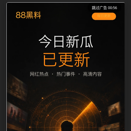
跳过广告 00:56
栏目内容归集
之间识别一致主题。后续每日采集时，建议继续执行远
程图片本地化、坏图默认图兜底、标题去重和
description 长度过滤。如果同一主题下有多个相近页
面，应通过不同角度补充事件背景、访问场景、相关问
题或专题入口，降低站群页面之间的重复感。页面底部
保留同类推荐、上一篇下一篇和 sitemap 入口，保证重
要页面点击深度尽量控制在三次以内。正文维护时可按
用户搜索路径补充三类信息：入口是否稳定、同栏目还
有哪些可继续阅读、移动端打开时图片和摘要是否一
致。每次新增内容后同步检查标题、description、
canonical、主题图、alt、title和推荐链接，确保页面既
能被搜索引擎理解，也能让真实