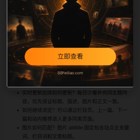
相关问题与推荐
用户顺着栏目继续浏览。同站连续更新时避免重复标题
和重复首段，优先补充不同关键词、不同栏目词和不同
问题角度。栏目页则保留清晰入口，方便后续专题自动
归集。发布后按真实浏览器复查首屏、图片、跳转体
验、相关推荐和加载速度。
实时更新后续如何更新？每日少量补充同主题内
容，优先保证标题、描述、图片和正文一致。
如何继续浏览？可以通过栏目页、上一篇、下一
篇和站内推荐进入更多同类页面。
图片如何匹配？图片 alt/title 固定包含站点主关键
词、栏目词和文章标题。