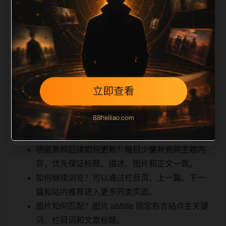
相关问题与推荐
真实用户顺着栏目继续浏览。同站连续更新时避免重复
标题和重复首段，优先补充不同关键词、不同栏目词和
不同问题角度。栏目页则保留清晰入口，方便后续专题
自动归集。发布后按真实浏览器复查首屏、图片、跳转
体验、相关推荐和加载速度。
明星黑料后续如何更新？每日少量补充同主题内
容，优先保证标题、描述、图片和正文一致。
如何继续浏览？可以通过栏目页、上一篇、下一
篇和站内推荐进入更多同类页面。
图片如何匹配？图片 alt/title 固定包含站点主关键
词、栏目词和文章标题。