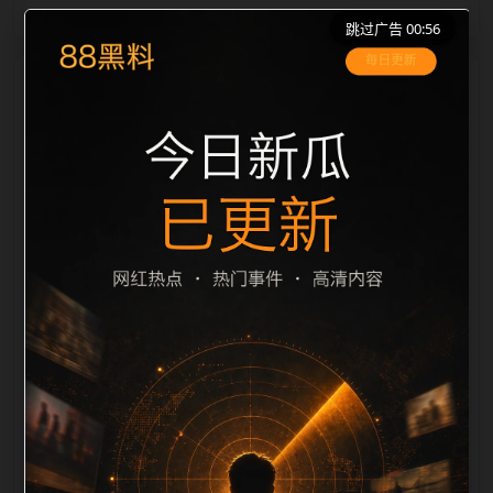
跳过广告 00:56
栏目内容归集
le 之间识别一致主题。后续每日采集时，建议继续执行
远程图片本地化、坏图默认图兜底、标题去重和
description 长度过滤。如果同一主题下有多个相近页
面，应通过不同角度补充事件背景、访问场景、相关问
题或专题入口，降低站群页面之间的重复感。页面底部
保留同类推荐、上一篇下一篇和 sitemap 入口，保证重
要页面点击深度尽量控制在三次以内。正文维护时可按
用户搜索路径补充三类信息：入口是否稳定、同栏目还
有哪些可继续阅读、移动端打开时图片和摘要是否一
致。每次新增内容后同步检查标题、description、
canonical、主题图、alt、title和推荐链接，确保页面既
能被搜索引擎理解，也能让