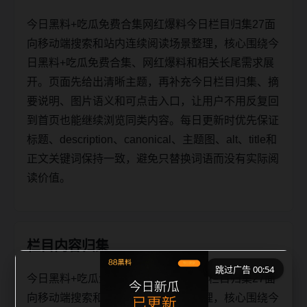
今日黑料+吃瓜免费合集网红爆料今日栏目归集27面
向移动端搜索和站内连续阅读场景整理，核心围绕今
日黑料+吃瓜免费合集、网红爆料和相关长尾需求展
开。页面先给出清晰主题，再补充今日栏目归集、摘
要说明、图片语义和可点击入口，让用户不用反复回
到首页也能继续浏览同类内容。每日更新时优先保证
标题、description、canonical、主题图、alt、title和
正文关键词保持一致，避免只替换词语而没有实际阅
读价值。
栏目内容归集
跳过广告 00:53
今日黑料+吃瓜免费合集网红爆料今日栏目归集27面
向移动端搜索和站内连续阅读场景整理，核心围绕今