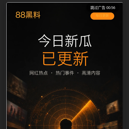
跳过广告 00:56
栏目内容归集
le 之间识别一致主题。后续每日采集时，建议继续执行
远程图片本地化、坏图默认图兜底、标题去重和
description 长度过滤。如果同一主题下有多个相近页
面，应通过不同角度补充事件背景、访问场景、相关问
题或专题入口，降低站群页面之间的重复感。页面底部
保留同类推荐、上一篇下一篇和 sitemap 入口，保证重
要页面点击深度尽量控制在三次以内。正文维护时可按
用户搜索路径补充三类信息：入口是否稳定、同栏目还
有哪些可继续阅读、移动端打开时图片和摘要是否一
致。每次新增内容后同步检查标题、description、
canonical、主题图、alt、title和推荐链接，确保页面既
能被搜索引擎理解，也能让