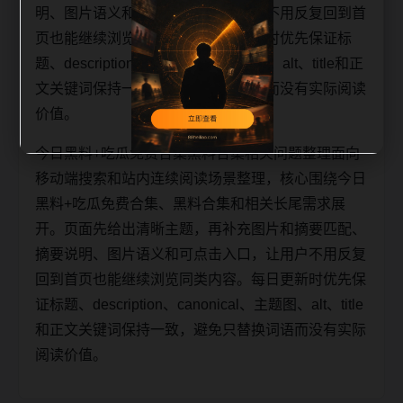
明、图片语义和可点击入口，让用户不用反复回到首
页也能继续浏览同类内容。每日更新时优先保证标
题、description、canonical、主题图、alt、title和正
文关键词保持一致，避免只替换词语而没有实际阅读
价值。
今日黑料+吃瓜免费合集黑料合集相关问题整理面向
移动端搜索和站内连续阅读场景整理，核心围绕今日
黑料+吃瓜免费合集、黑料合集和相关长尾需求展
开。页面先给出清晰主题，再补充图片和摘要匹配、
摘要说明、图片语义和可点击入口，让用户不用反复
回到首页也能继续浏览同类内容。每日更新时优先保
证标题、description、canonical、主题图、alt、title
和正文关键词保持一致，避免只替换词语而没有实际
阅读价值。