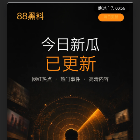
跳过广告 00:56
栏目内容归集
le 之间识别一致主题。后续每日采集时，建议继续执行
远程图片本地化、坏图默认图兜底、标题去重和
description 长度过滤。如果同一主题下有多个相近页
面，应通过不同角度补充事件背景、访问场景、相关问
题或专题入口，降低站群页面之间的重复感。页面底部
保留同类推荐、上一篇下一篇和 sitemap 入口，保证重
要页面点击深度尽量控制在三次以内。正文维护时可按
用户搜索路径补充三类信息：入口是否稳定、同栏目还
有哪些可继续阅读、移动端打开时图片和摘要是否一
致。每次新增内容后同步检查标题、description、
canonical、主题图、alt、title和推荐链接，确保页面既
能被搜索引擎理解，也能让