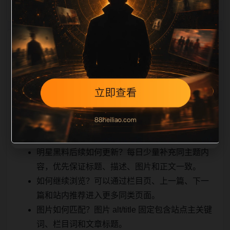
相关问题与推荐
真实用户顺着栏目继续浏览。同站连续更新时避免重复
标题和重复首段，优先补充不同关键词、不同栏目词和
不同问题角度。栏目页则保留清晰入口，方便后续专题
自动归集。发布后按真实浏览器复查首屏、图片、跳转
体验、相关推荐和加载速度。
明星黑料后续如何更新？每日少量补充同主题内
容，优先保证标题、描述、图片和正文一致。
如何继续浏览？可以通过栏目页、上一篇、下一
篇和站内推荐进入更多同类页面。
图片如何匹配？图片 alt/title 固定包含站点主关键
词、栏目词和文章标题。