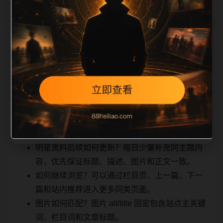
相关问题与推荐
用户顺着栏目继续浏览。同站连续更新时避免重复标题
和重复首段，优先补充不同关键词、不同栏目词和不同
问题角度。栏目页则保留清晰入口，方便后续专题自动
归集。发布后按真实浏览器复查首屏、图片、跳转体
验、相关推荐和加载速度。
明星黑料后续如何更新？每日少量补充同主题内
容，优先保证标题、描述、图片和正文一致。
如何继续浏览？可以通过栏目页、上一篇、下一
篇和站内推荐进入更多同类页面。
图片如何匹配？图片 alt/title 固定包含站点主关键
词、栏目词和文章标题。