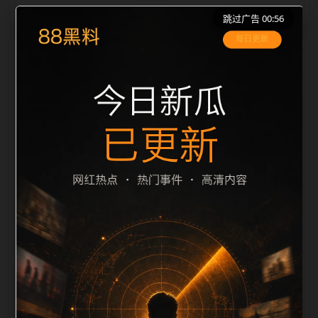
跳过广告 00:56
栏目内容归集
之间识别一致主题。后续每日采集时，建议继续执行远
程图片本地化、坏图默认图兜底、标题去重和
description 长度过滤。如果同一主题下有多个相近页
面，应通过不同角度补充事件背景、访问场景、相关问
题或专题入口，降低站群页面之间的重复感。页面底部
保留同类推荐、上一篇下一篇和 sitemap 入口，保证重
要页面点击深度尽量控制在三次以内。正文维护时可按
用户搜索路径补充三类信息：入口是否稳定、同栏目还
有哪些可继续阅读、移动端打开时图片和摘要是否一
致。每次新增内容后同步检查标题、description、
canonical、主题图、alt、title和推荐链接，确保页面既
能被搜索引擎理解，也能让真实