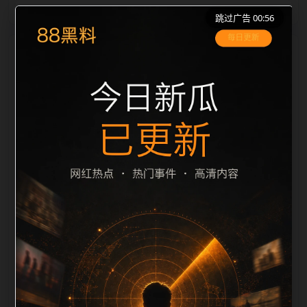
跳过广告 00:56
栏目内容归集
之间识别一致主题。后续每日采集时，建议继续执行远
程图片本地化、坏图默认图兜底、标题去重和
description 长度过滤。如果同一主题下有多个相近页
面，应通过不同角度补充事件背景、访问场景、相关问
题或专题入口，降低站群页面之间的重复感。页面底部
保留同类推荐、上一篇下一篇和 sitemap 入口，保证重
要页面点击深度尽量控制在三次以内。正文维护时可按
用户搜索路径补充三类信息：入口是否稳定、同栏目还
有哪些可继续阅读、移动端打开时图片和摘要是否一
致。每次新增内容后同步检查标题、description、
canonical、主题图、alt、title和推荐链接，确保页面既
能被搜索引擎理解，也能让真实