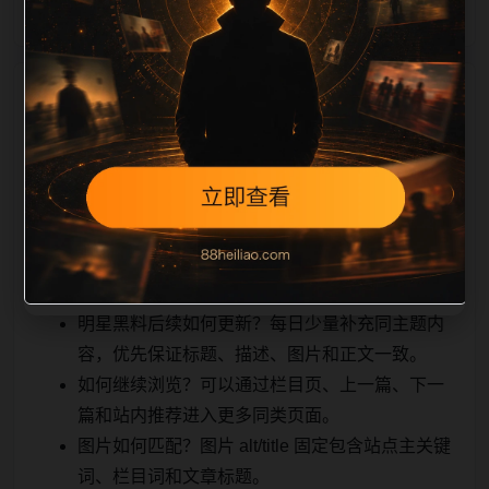
相关问题与推荐
用户顺着栏目继续浏览。同站连续更新时避免重复标题
和重复首段，优先补充不同关键词、不同栏目词和不同
问题角度。栏目页则保留清晰入口，方便后续专题自动
归集。发布后按真实浏览器复查首屏、图片、跳转体
验、相关推荐和加载速度。
明星黑料后续如何更新？每日少量补充同主题内
容，优先保证标题、描述、图片和正文一致。
如何继续浏览？可以通过栏目页、上一篇、下一
篇和站内推荐进入更多同类页面。
图片如何匹配？图片 alt/title 固定包含站点主关键
词、栏目词和文章标题。